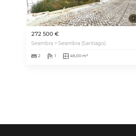
31
272 500 €
Sesimbra > Sesimbra (Santiago)
2
1
46,00 m²