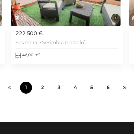
29
222 500 €
Sesimbra > Sesimbra (Castelo)
46,00 m²
1
2
3
4
5
6