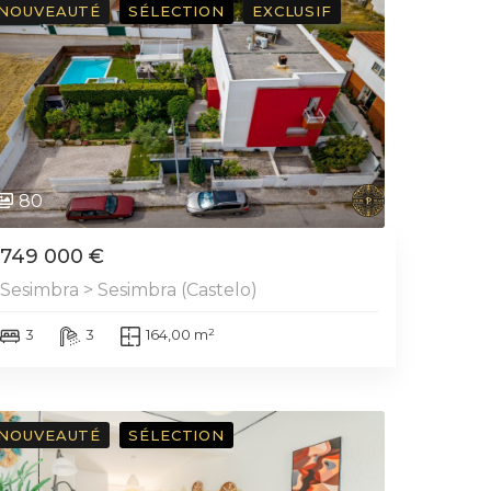
NOUVEAUTÉ
SÉLECTION
EXCLUSIF
80
749 000 €
Sesimbra > Sesimbra (Castelo)
3
3
164,00 m²
NOUVEAUTÉ
SÉLECTION