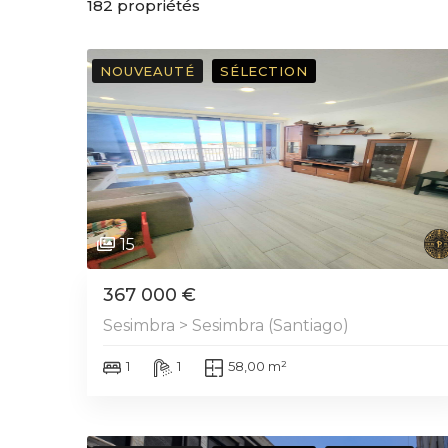
182
propriétés
NOUVEAUTÉ
SÉLECTION
15
367 000 €
Sesimbra > Sesimbra (Santiago)
1
1
58,00 m²