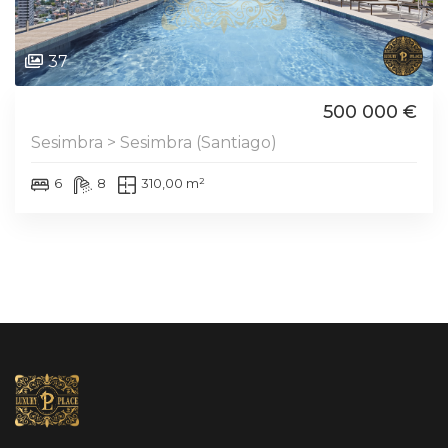
37
500 000 €
Sesimbra > Sesimbra (Santiago)
6
8
310,00 m²