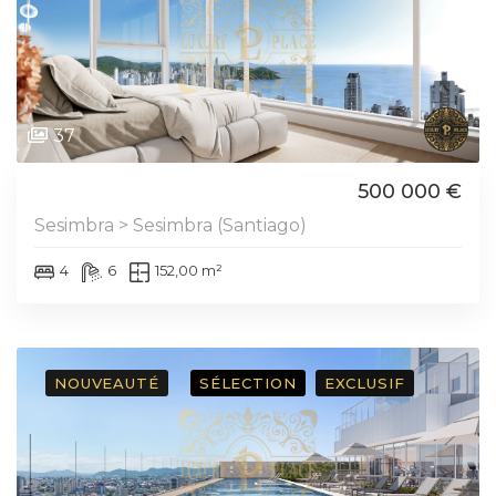
37
500 000 €
Sesimbra > Sesimbra (Santiago)
4
6
152,00 m²
NOUVEAUTÉ
SÉLECTION
EXCLUSIF