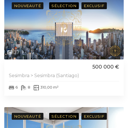
NOUVEAUTÉ
SÉLECTION
EXCLUSIF
37
500 000 €
Sesimbra > Sesimbra (Santiago)
6
8
310,00 m²
NOUVEAUTÉ
SÉLECTION
EXCLUSIF