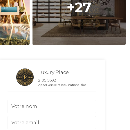
+27
Luxury Place
210515692
Appel vers le réseau national fixe