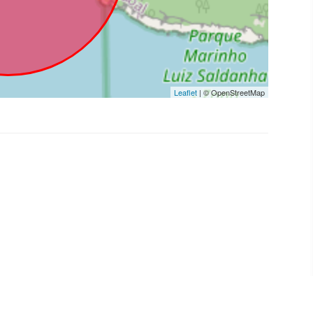
Leaflet
| © OpenStreetMap