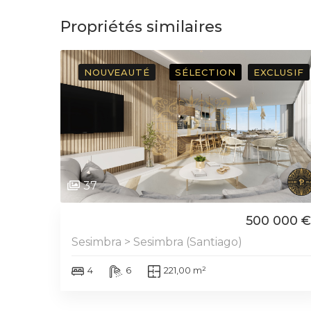
Propriétés similaires
NOUVEAUTÉ
SÉLECTION
EXCLUSIF
37
500 000 €
Sesimbra > Sesimbra (Santiago)
4
6
221,00 m²