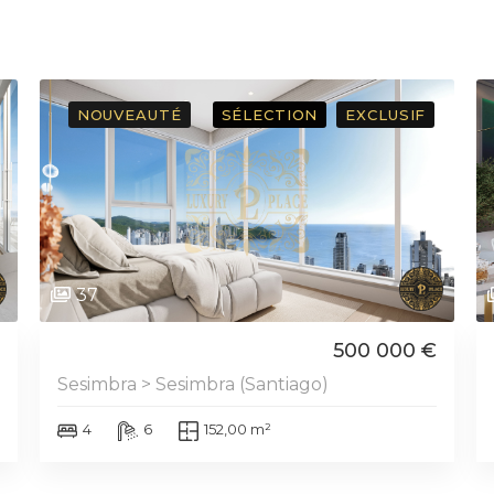
NOUVEAUTÉ
SÉLECTION
EXCLUSIF
37
500 000 €
Sesimbra > Sesimbra (Santiago)
4
6
152,00 m²