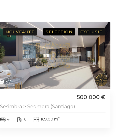
NOUVEAUTÉ
SÉLECTION
EXCLUSIF
37
500 000 €
Sesimbra > Sesimbra (Santiago)
4
6
169,00 m²