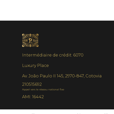
Intermédiaire de crédit: 6070
Luxury Place
Av. João Paulo II 145, 2970-847, Cotovia
210515692
Appel vers le réseau national fixe
AMI: 16442