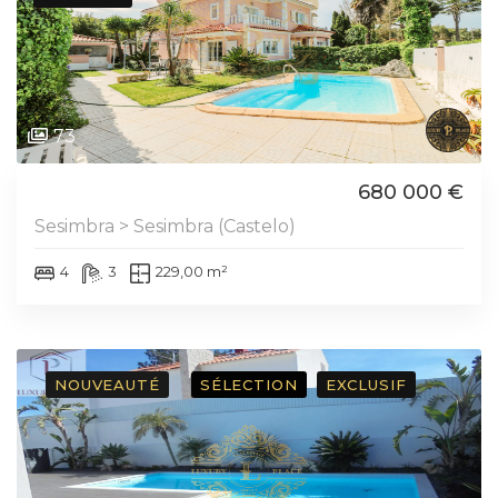
73
680 000 €
Sesimbra > Sesimbra (Castelo)
4
3
229,00 m²
NOUVEAUTÉ
SÉLECTION
EXCLUSIF