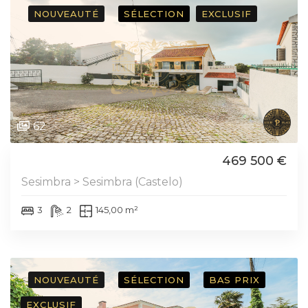
NOUVEAUTÉ
SÉLECTION
EXCLUSIF
62
469 500 €
Sesimbra > Sesimbra (Castelo)
3
2
145,00 m²
NOUVEAUTÉ
SÉLECTION
BAS PRIX
EXCLUSIF