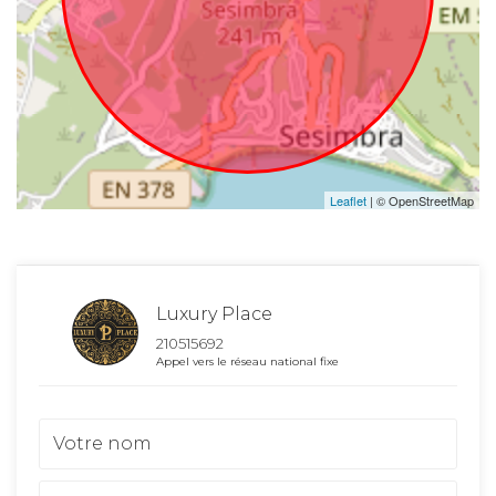
Leaflet
| © OpenStreetMap
Luxury Place
210515692
Appel vers le réseau national fixe