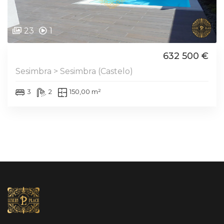
23
1
632 500 €
Sesimbra > Sesimbra (Castelo)
3
2
150,00 m²