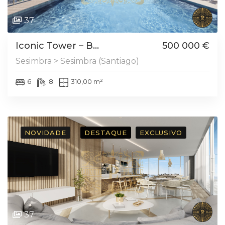
37
Iconic Tower – B...
500 000 €
Sesimbra > Sesimbra (Santiago)
6
8
310,00 m²
NOVIDADE
DESTAQUE
EXCLUSIVO
37