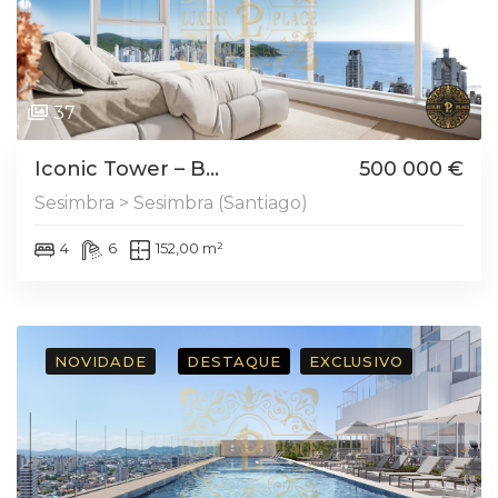
37
Iconic Tower – B...
500 000 €
Sesimbra > Sesimbra (Santiago)
4
6
152,00 m²
NOVIDADE
DESTAQUE
EXCLUSIVO