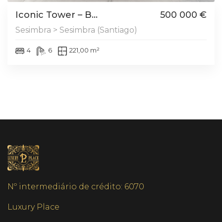
Iconic Tower – B...
500 000 €
Sesimbra > Sesimbra (Santiago)
4
6
221,00 m²
Nº intermediário de crédito: 6070
Luxury Place